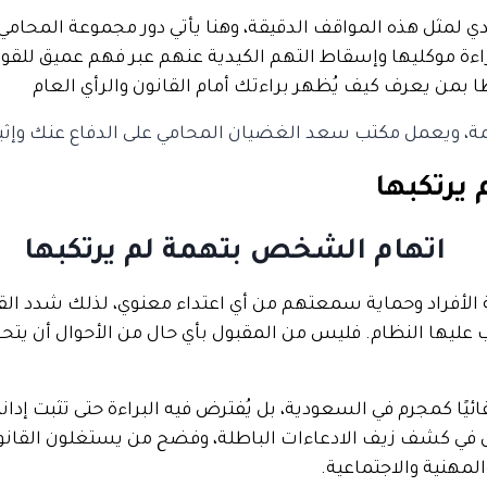
لتصدي لمثل هذه المواقف الدقيقة، وهنا يأتي دور مجموعة الم
ات براءة موكليها وإسقاط التهم الكيدية عنهم عبر فهم عميق للق
طًا بمن يعرف كيف يُظهر براءتك أمام القانون والرأي العام
، ويعمل مكتب سعد الغضيان المحامي على الدفاع عنك وإثبات 
يرتكبها
أفراد وحماية سمعتهم من أي اعتداء معنوي، لذلك شدد القانون
عليها النظام. فليس من المقبول بأي حال من الأحوال أن يتحوّل
ئيًا كمجرم في السعودية، بل يُفترض فيه البراءة حتى تثبت إد
 كشف زيف الادعاءات الباطلة، وفضح من يستغلون القانون للإض
لمهنية والاجتماعية.