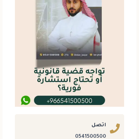
اتصل
0541500500