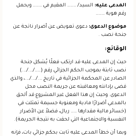
المدعى عليه:
السيد/ ……… المقيم في ……… ويحمل
رقم هوية ………
موضوع الدعوى:
دعوى تعويض عن أضرار ناتجة عن
جنحة نصب .
الوقائع:
حيث إن المدعى عليه قد ارتكب فعلًا يُشكل جنحة
نصب ثابتة بموجب الحكم الجزائي رقم (……/…./….)
الصادر عن المحكمة الجزائية في تاريخ …./…./….، والذي
قضى بإدانته ومعاقبته عن جريمة النصب محل
الدعوى.
وحيث إن هذا الفعل غير المشروع قد ألحق
بالمدعي أضرارًا مادية ومعنوية جسيمة تمثلت في
(خسائر مالية مقدارها …… ريال، فضلاً عن الأضرار
النفسية والاجتماعية التي لحقت به نتيجة الجريمة).
وبما أن خطأ المدعى عليه ثابت بحكم جزائي بات، فإنه