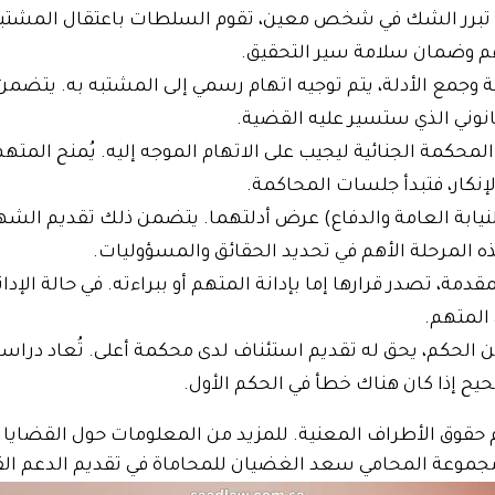
ية تبرر الشك في شخص معين، تقوم السلطات باعتقال المشتبه
هم وضمان سلامة سير التحقيق.
 وجمع الأدلة، يتم توجيه اتهام رسمي إلى المشتبه به. يتضمن ا
لقانوني الذي ستسير عليه القضية.
المحكمة الجنائية ليجيب على الاتهام الموجه إليه. يُمنح المتهم
الإنكار، فتبدأ جلسات المحاكمة.
لنيابة العامة والدفاع) عرض أدلتهما. يتضمن ذلك تقديم الشهو
ه المرحلة الأهم في تحديد الحقائق والمسؤوليات.
مة، تصدر قرارها إما بإدانة المتهم أو ببراءته. في حالة الإدان
 المتهم.
ا عن الحكم، يحق له تقديم استئناف لدى محكمة أعلى. تُعاد در
حيح إذا كان هناك خطأ في الحكم الأول.
ام حقوق الأطراف المعنية. للمزيد من المعلومات حول القضايا 
 مجموعة المحامي سعد الغضيان للمحاماة
في تقديم الدعم الق