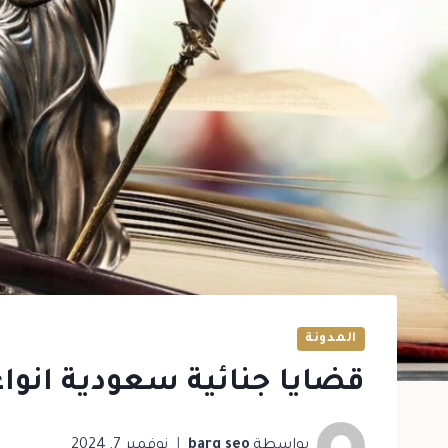
المدونة
قضايا جنائية سعودية انواعه
بواسطة
barq seo
نوفمبر 7, 2024