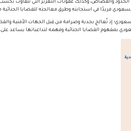
 الحدود والقصاص، وكذلك عقوبات التعزير التي تتفاوت بحسب 
عودي فريدًا في استجابته وطرق معالجته للقضايا الجنائية مقا
لسعودي؛ إذ تُعالج بجدية وصرامة من قِبل الجهات الأمنية والق
دي بمفهوم القضايا الجنائية وفهمه لتداعياتها يساعد على تعزي