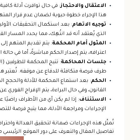
الاعتقال والاحتجاز
: في حال توافرت أدلة كاف
هذا الإجراء خطوة حيوية لضمان عدم فرار المت
توجيه الاتهام
: بعد استكمال التحقيقات الأولية
الذي يُعتقد أنه قد انتُهِك، مما يحدد المسار ا
المثول أمام المحكمة
: يتم تقديم المتهم إلى 
اعترافه، يتم إصدار الحكم مباشرةً، أما في حالة 
جلسات المحاكمة
: تتيح المحكمة للطرفين (ا
طرف فرصة متكافئة للدفاع عن موقفه. تُعتبر هذ
الحكم
: بعد استماع المحكمة للأدلة والحجج المقد
القانون، وفي حال البراءة، يتم الإفراج الفوري عن
الاستئناف
: إذا لم يكن أي من الأطراف راضيً
الإجراءات ومراجعة الأدلة، مما يتيح فرصة للتص
تُمثّل هذه الإجراءات ضمانة لتحقيق العدالة واحتر
تفاصيل المقال والتعرف على دور الموقع الرئيسي